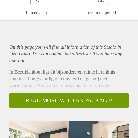
Immediately
Indefinite period
On this page you will find all information of this Studio in
Den Haag. You can contact the advertiser if you have any
questions.
In Bezuidenhout ligt dit bijzondere en ruime herenhuis
compleet hoogwaardig gerenoveerd en gasvrij met
warmtepomp. Voorzien van 5 slaapkamers, voor- en
achtertuin en balkon. De gehele woning is voorzien van
vloerverwarming en visgraat parket.
READ MORE WITH AN PACKAGE!
Entree, ruime hal die toegang geeft tot de woonkeuken,
separaat woonkamer, toilet en deur naar het souterrain. De
woonkeuken is voorzien van kookeiland met Siemens
studioline apparatuur op WiFi. De keuken is op en top luxe.
Bora inductiekookplaat met geïntegreerde afzuiging, oven,