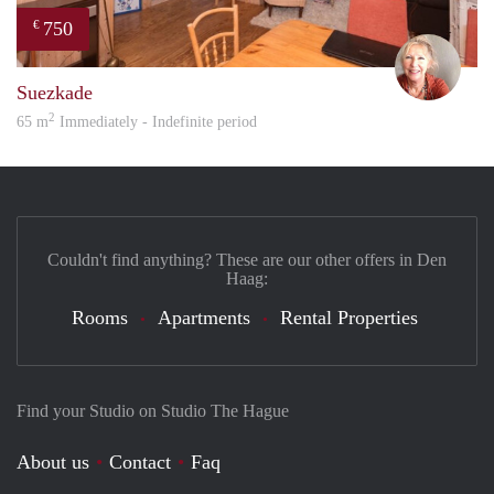
750
€
Mare
Suezkade
2
65 m
Immediately - Indefinite period
Couldn't find anything? These are our other offers in Den
Haag:
Rooms
Apartments
Rental Properties
Find your Studio on Studio The Hague
About us
Contact
Faq