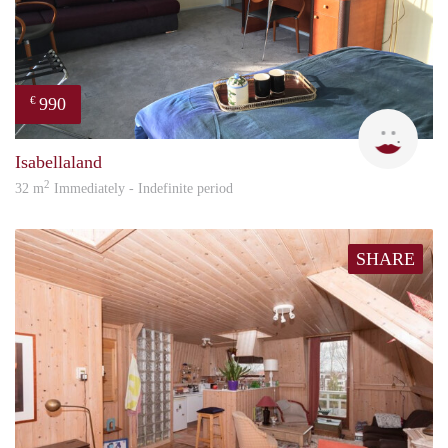
990
€
L.M.
Isabellaland
2
32 m
Immediately - Indefinite period
SHARE