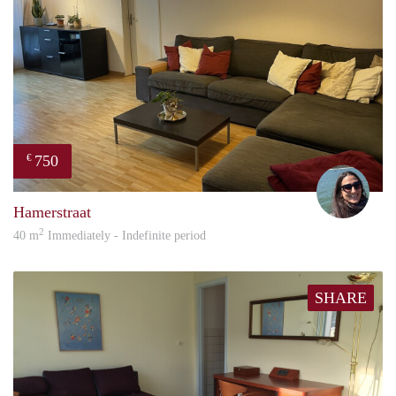
750
€
Ashl
Hamerstraat
2
40 m
Immediately - Indefinite period
SHARE