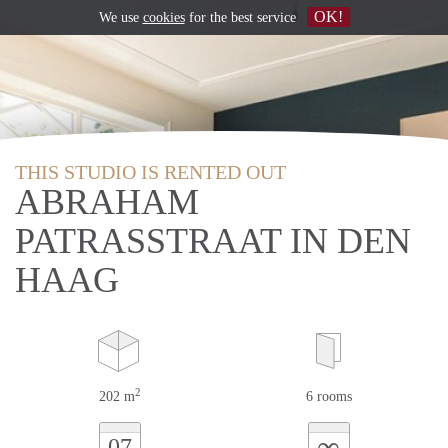
OK!
We use
cookies
for the best service
THIS STUDIO IS RENTED OUT
ABRAHAM
PATRASSTRAAT IN DEN
HAAG
2
202 m
6 rooms
∞
07