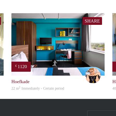
SHARE
1120
€
L.M.
Carter
Hoefkade
H
2
22 m
Immediately - Certain period
4