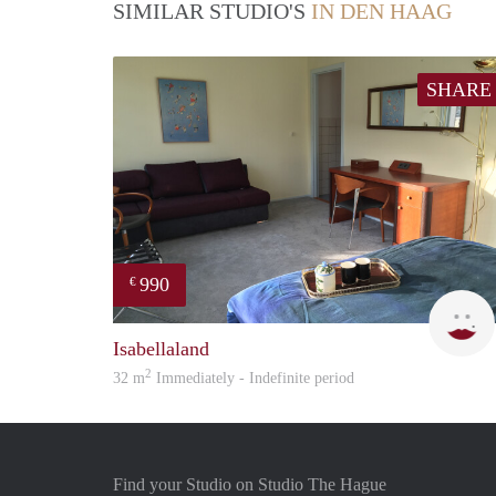
SIMILAR STUDIO'S
IN DEN HAAG
SHARE
990
€
Isabellaland
2
32 m
Immediately - Indefinite period
Find your Studio on Studio The Hague