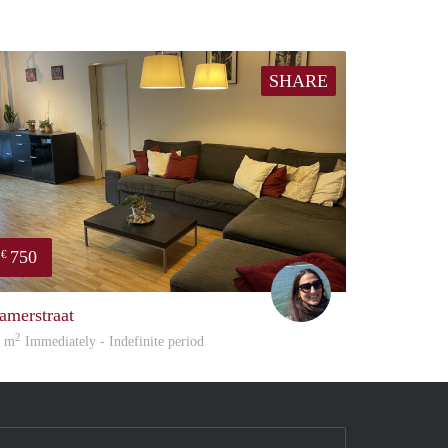
SHARE
750
€
Ashley
amerstraat
2
0 m
Immediately - Indefinite period