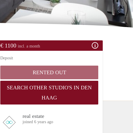
€ 1100
incl. a month
Deposit
RENTED OUT
SEARCH OTHER STUDIO'S IN DEN
HAAG
real estate
joined 6 years ago