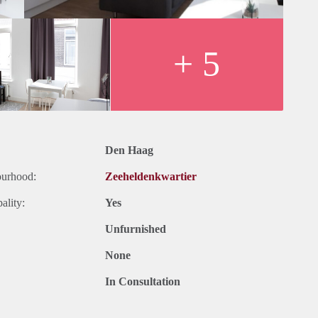
 prachtige Jugendstil architectuur. In de Prins Hendrikstraat,
traat zijn de meeste voorzieningen gelegen. Hier vind je niet
nkeltjes, gezellige cafés, galeries, kledingzaakjes en trendy
+ 5
 loop je zo naar de binnenstad. De ondernemers en bewoners in
als de Zeeheldenmarkt en het Zeeheldenfestival.Verborgen in
ase voor als je wilt ontsnappen aan de drukte van de stad.
e Bosjes of je gaat lekker picknicken of wandelen in de
Den Haag
ourhood:
Zeeheldenkwartier
ality:
Yes
Unfurnished
None
In Consultation