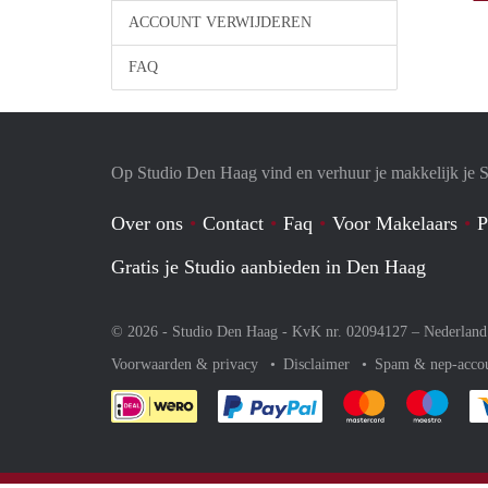
ACCOUNT VERWIJDEREN
FAQ
Op Studio Den Haag vind en verhuur je makkelijk je S
Over ons
Contact
Faq
Voor Makelaars
P
Gratis je Studio aanbieden in Den Haag
© 2026 - Studio Den Haag - KvK nr. 02094127 –
Nederland
Voorwaarden & privacy
Disclaimer
Spam & nep-acco
Je rekent gemakkelijk af 
Je rekent gemak
Je rek