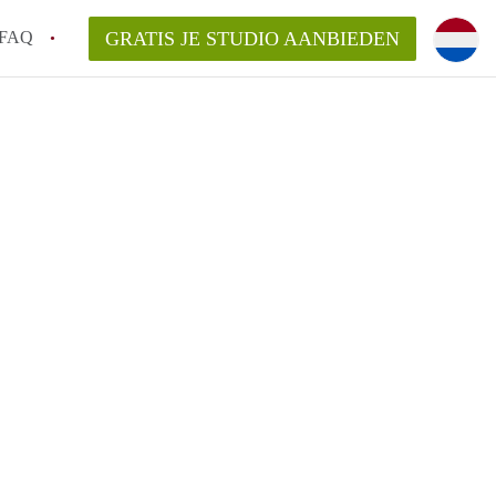
FAQ
GRATIS JE STUDIO AANBIEDEN
ag!
n op een Studio in Den Haag?
an StudioDenHaag?
aarsvergoeding/bemiddelingsvergoeding?