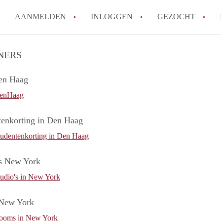
AANMELDEN
INLOGGEN
GEZOCHT
How to translate StudioDenHa
NERS
Wat is StudioDenHaag?
en Haag
Hoeveel kost het om te reagere
Wat is de privacyverklaring v
enHaag
Berekent StudioDenHaag makel
tenkorting in Den Haag
Alle veelgestelde vragen
tudentenkorting in Den Haag
's New York
udio's in New York
New York
ooms in New York