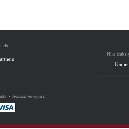
tudio
Niks leuks 
artners
Kamer
unts
Account verwijderen
met Paypal
kelijk af met Mastercard
ent gemakkelijk af met Meastro
Je rekent gemakkelijk af met Visa