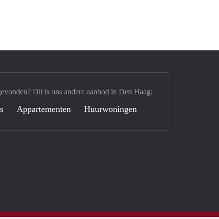
gevonden? Dit is ons andere aanbod in Den Haag:
s
Appartementen
Huurwoningen