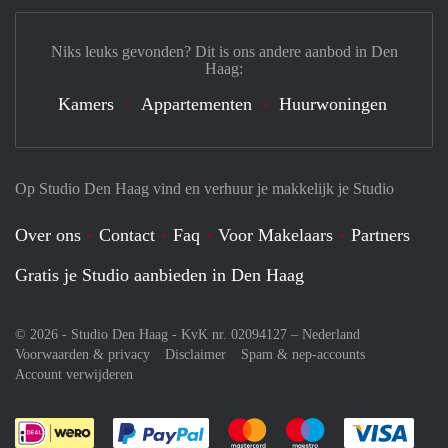
Niks leuks gevonden? Dit is ons andere aanbod in Den
Haag:
Kamers
Appartementen
Huurwoningen
Op Studio Den Haag vind en verhuur je makkelijk je Studio
Over ons
Contact
Faq
Voor Makelaars
Partners
Gratis je Studio aanbieden in Den Haag
© 2026 - Studio Den Haag - KvK nr. 02094127 –
Nederland
Voorwaarden & privacy
Disclaimer
Spam & nep-accounts
Account verwijderen
Je rekent gemakkelijk af met Paypal
Je rekent gemakkelijk af met M
Je rekent gemakkelij
Je re