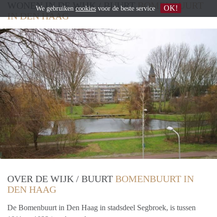
WONEN IN DE WIJK / BUURT
BOMENBUURT
OK!
We gebruiken
cookies
voor de beste service
IN DEN HAAG
OVER DE WIJK / BUURT
BOMENBUURT IN
DEN HAAG
De Bomenbuurt in Den Haag in stadsdeel Segbroek, is tussen