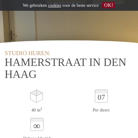
OK!
We gebruiken
cookies
voor de beste service
STUDIO HUREN:
HAMERSTRAAT IN DEN
HAAG
07
2
40 m
Per direct
∞