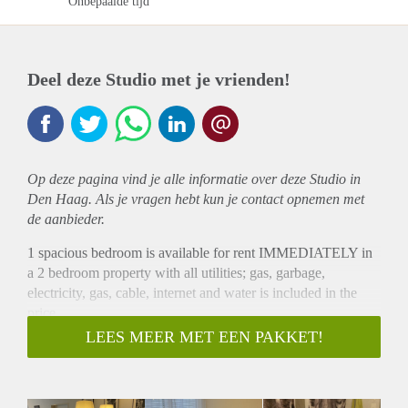
Onbepaalde tijd
Deel deze Studio met je vrienden!
Op deze pagina vind je alle informatie over deze Studio in
Den Haag. Als je vragen hebt kun je contact opnemen met
de aanbieder.
1 spacious bedroom is available for rent IMMEDIATELY in
a 2 bedroom property with all utilities; gas, garbage,
electricity, gas, cable, internet and water is included in the
price.
The home is drugs free, smoke-free. Living room with a
LEES MEER MET EEN PAKKET!
smart TV and fully fitted kitchen with high- end stainless
steel kitchen appliances, a washer and dryer and private
parking spot which makes this rental perfect and if you think