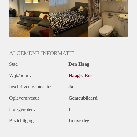
it might be an ideal place for your stay, we can schedule
anytime after 6pm to show you the property.
Lease Terms:
- Month to month. OR 1-6 months. OR 1year.
- Pet allowed.
ALGEMENE INFORMATIE
Stad
Den Haag
Wijk/buurt:
Haagse Bos
Inschrijven gemeente:
Ja
Opleverniveau:
Gemeubileerd
Huisgenoten:
1
Bezichtiging
In overleg