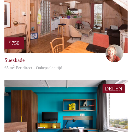
750
€
Mare
Suezkade
2
65 m
Per direct - Onbepaalde tijd
DELEN