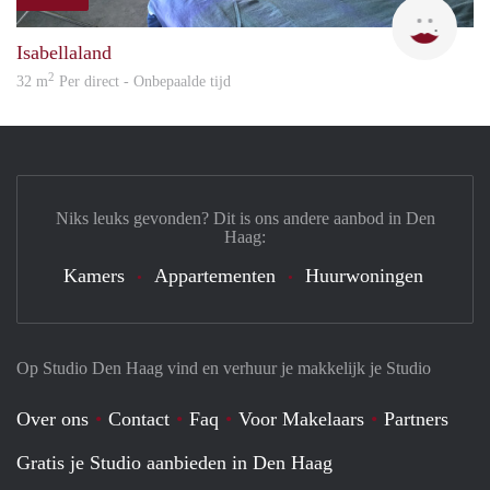
L.M.
Isabellaland
2
32 m
Per direct - Onbepaalde tijd
Niks leuks gevonden? Dit is ons andere aanbod in Den
Haag:
Kamers
Appartementen
Huurwoningen
Op Studio Den Haag vind en verhuur je makkelijk je Studio
Over ons
Contact
Faq
Voor Makelaars
Partners
Gratis je Studio aanbieden in Den Haag