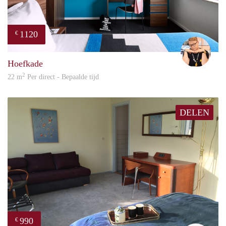
1120
€
Carte
Hoefkade
2
22 m
Per direct - Bepaalde tijd
DELEN
990
€