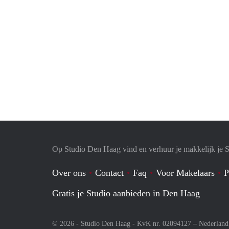
Op Studio Den Haag vind en verhuur je makkelijk je S
Over ons
Contact
Faq
Voor Makelaars
P
Gratis je Studio aanbieden in Den Haag
© 2026 - Studio Den Haag - KvK nr. 02094127 –
Nederland