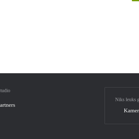
tudio
Niks leuks 
artners
Kamer