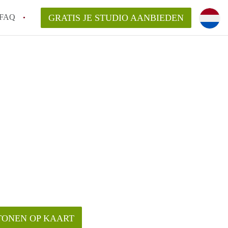
FAQ
GRATIS JE STUDIO AANBIEDEN
ag!
n op een Studio in Den Haag?
an StudioDenHaag?
aarsvergoeding/bemiddelingsvergoeding?
TONEN OP KAART