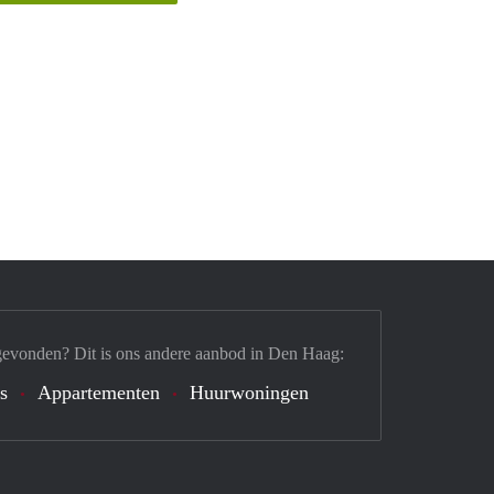
gevonden? Dit is ons andere aanbod in Den Haag:
s
Appartementen
Huurwoningen