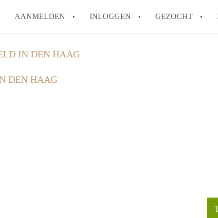
AANMELDEN
INLOGGEN
GEZOCHT
How to translate StudioDenHa
ELD IN DEN HAAG
Wat is StudioDenHaag?
IN DEN HAAG
Hoeveel kost het om te reagere
Wat is de privacyverklaring v
Berekent StudioDenHaag makel
Alle veelgestelde vragen