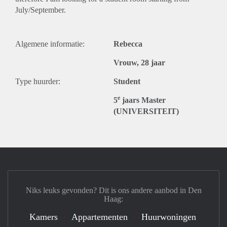
July/September.
Algemene informatie:
Rebecca
Vrouw, 28 jaar
Type huurder:
Student
e
5
jaars Master
(UNIVERSITEIT)
Niks leuks gevonden? Dit is ons andere aanbod in Den
Haag:
Kamers
Appartementen
Huurwoningen