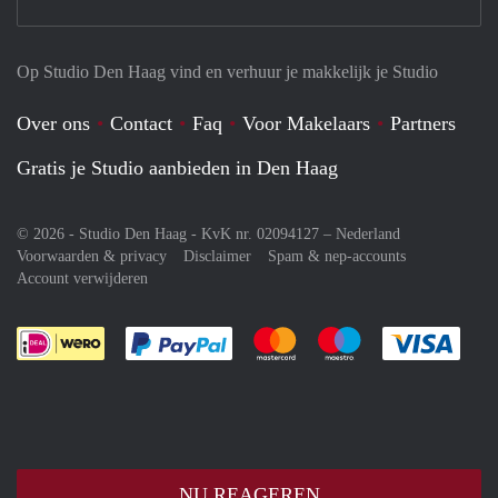
Op Studio Den Haag vind en verhuur je makkelijk je Studio
Over ons
Contact
Faq
Voor Makelaars
Partners
Gratis je Studio aanbieden in Den Haag
© 2026 - Studio Den Haag - KvK nr. 02094127 –
Nederland
Voorwaarden & privacy
Disclaimer
Spam & nep-accounts
Account verwijderen
Je rekent gemakkelijk af met Paypal
Je rekent gemakkelijk af met M
Je rekent gemakkelij
Je re
NU REAGEREN