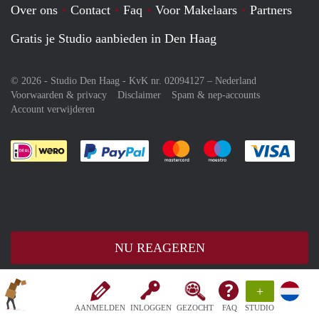
Over ons
Contact
Faq
Voor Makelaars
Partners
Gratis je Studio aanbieden in Den Haag
© 2026 - Studio Den Haag - KvK nr. 02094127 –
Nederland
Voorwaarden & privacy
Disclaimer
Spam & nep-accounts
Account verwijderen
Je rekent gemakkelijk af met Paypal
Je rekent gemakkelijk af met M
Je rekent gemakkelij
Je re
NU REAGEREN
+
AANMELDEN
INLOGGEN
GEZOCHT
FAQ
STUDIO