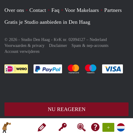
Over ons
Contact
Faq
Voor Makelaars
Partners
Gratis je Studio aanbieden in Den Haag
© 2026 - Studio Den Haag - KvK nr. 02094127 –
Nederland
Voorwaarden & privacy
Disclaimer
Spam & nep-accounts
Account verwijderen
Je rekent gemakkelijk af met Paypal
Je rekent gemakkelijk af met M
Je rekent gemakkelij
Je re
NU REAGEREN
+