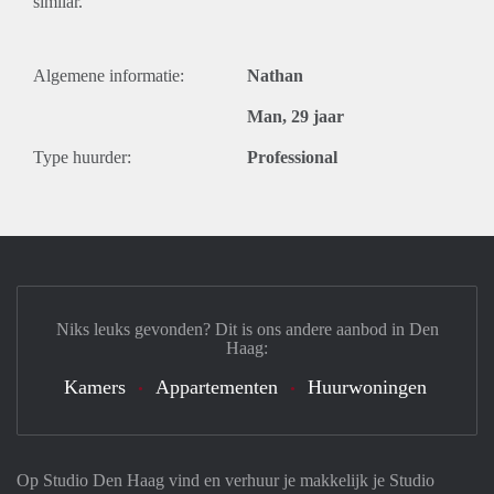
similar.
Algemene informatie:
Nathan
Man, 29 jaar
Type huurder:
Professional
Niks leuks gevonden? Dit is ons andere aanbod in Den
Haag:
Kamers
Appartementen
Huurwoningen
Op Studio Den Haag vind en verhuur je makkelijk je Studio