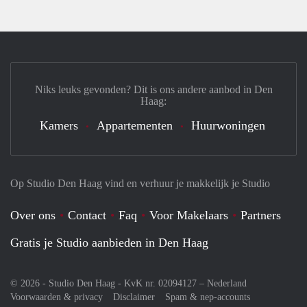
Niks leuks gevonden? Dit is ons andere aanbod in Den
Haag:
Kamers
Appartementen
Huurwoningen
Op Studio Den Haag vind en verhuur je makkelijk je Studio
Over ons
Contact
Faq
Voor Makelaars
Partners
Gratis je Studio aanbieden in Den Haag
© 2026 - Studio Den Haag - KvK nr. 02094127 –
Nederland
Voorwaarden & privacy
Disclaimer
Spam & nep-accounts