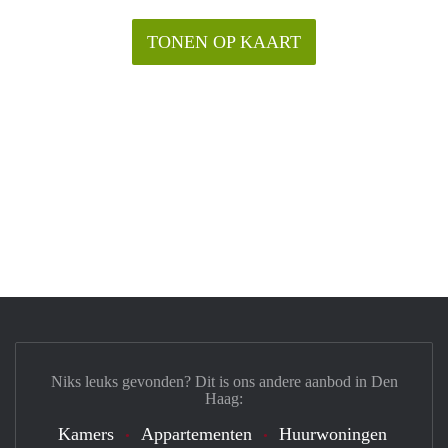
TONEN OP KAART
Niks leuks gevonden? Dit is ons andere aanbod in Den
Haag:
Kamers
Appartementen
Huurwoningen