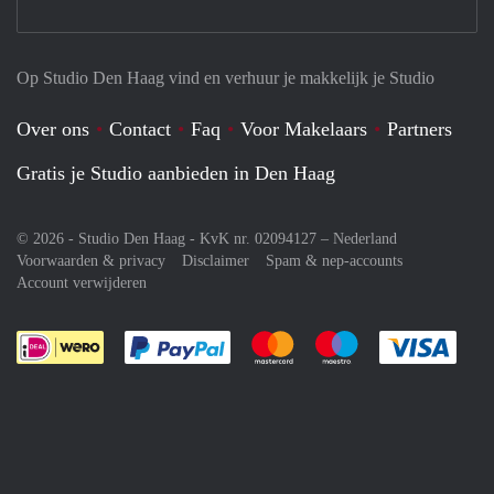
Op Studio Den Haag vind en verhuur je makkelijk je Studio
Over ons
Contact
Faq
Voor Makelaars
Partners
Gratis je Studio aanbieden in Den Haag
© 2026 - Studio Den Haag - KvK nr. 02094127 –
Nederland
Voorwaarden & privacy
Disclaimer
Spam & nep-accounts
Account verwijderen
Je rekent gemakkelijk af met Paypal
Je rekent gemakkelijk af met M
Je rekent gemakkelij
Je re