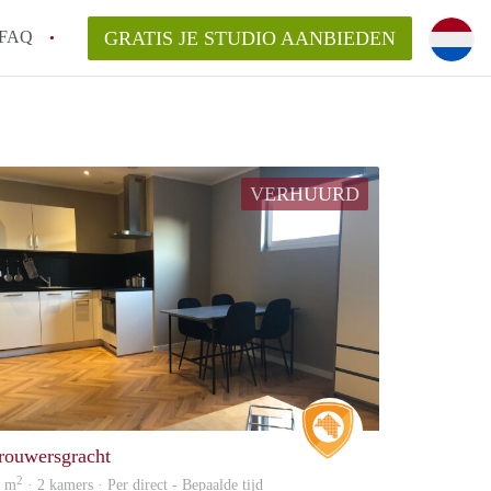
FAQ
GRATIS JE STUDIO AANBIEDEN
ag!
n op een Studio in Den Haag?
VERHUURD
an StudioDenHaag?
aarsvergoeding/bemiddelingsvergoeding?
Real Estate
rouwersgracht
2
0 m
· 2 kamers · Per direct - Bepaalde tijd