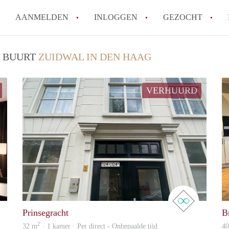
AANMELDEN
INLOGGEN
GEZOCHT
How to translate StudioDenHa
/ BUURT
ZUIDWAL IN DEN HAAG
Wat is StudioDenHaag?
Hoeveel kost het om te reagere
VERHUURD
Wat is de privacyverklaring v
Berekent StudioDenHaag makel
Alle veelgestelde vragen
real estate
real estate
Prinsegracht
B
2
32 m
· 1 kamer · Per direct - Onbepaalde tijd
4