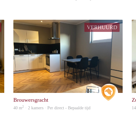
VERHUURD
Real Estate
Real Estat
Brouwersgracht
Z
2
40 m
· 2 kamers · Per direct - Bepaalde tijd
1