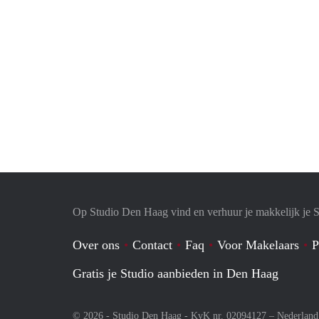
Op Studio Den Haag vind en verhuur je makkelijk je S
Over ons
Contact
Faq
Voor Makelaars
P
Gratis je Studio aanbieden in Den Haag
© 2026 - Studio Den Haag - KvK nr. 02094127 –
Nederland