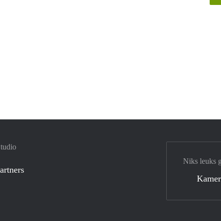
tudio
Niks leuks 
artners
Kamer