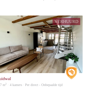
VERHUURD
e
Real Estate
uidwal
2
47 m
· 4 kamers · Per direct - Onbepaalde tijd