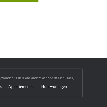
gevonden? Dit is ons andere aanbod in Den Haag:
s
Appartementen
Huurwoningen