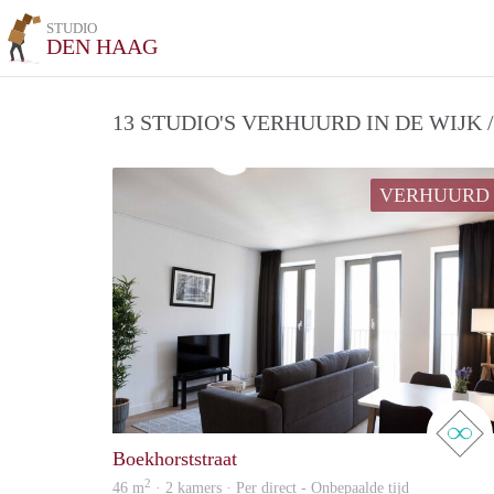
STUDIO
DEN HAAG
13 STUDIO'S VERHUURD IN DE WIJK 
VERHUURD
Boekhorststraat
2
46 m
· 2 kamers · Per direct - Onbepaalde tijd