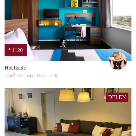
1120
€
Carte
Hoefkade
2
22 m
Per direct - Bepaalde tijd
DELEN