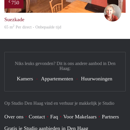
750
€
Mare
Suezkade
2
65 m
Per direct - Onbepaalde tijd
Niks leuks gevonden? Dit is ons andere aanbod in Den
Haag:
Kamers
Appartementen
Huurwoningen
Op Studio Den Haag vind en verhuur je makkelijk je Studio
Over ons
Contact
Faq
Voor Makelaars
Partners
Gratis je Studio aanbieden in Den Haag