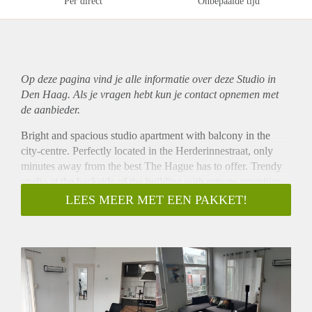
Per direct
Onbepaalde tijd
Op deze pagina vind je alle informatie over deze Studio in
Den Haag. Als je vragen hebt kun je contact opnemen met
de aanbieder.
Bright and spacious studio apartment with balcony in the
city-centre. Perfectly located in the Herderinnestraat, only
minutes away from the best The Hague has to offer. Trendy
studio at the backside of the building with private amenities
(fridge, stove, shower and toilet). This decorated studio is a
LEES MEER MET EEN PAKKET!
rare opportunity for those who wish to have a peaceful living
space while being located at the doorstep of the heart of the
city.
Layout
Shared entrance on the street side with stairs to the second
floor. Shared hallway opening to the kitchen, living space
and bathroom. Brand new kitchen with fridge, stove and